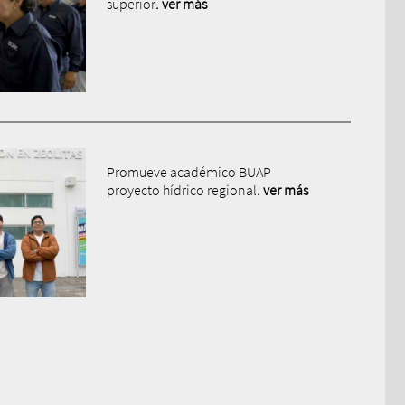
superior
. ver más
Promueve académico BUAP
proyecto hídrico regional
. ver más