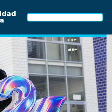
idad
a