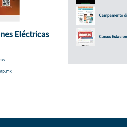
Campamento di
ones Eléctricas
Cursos Estacion
cas
uap.mx