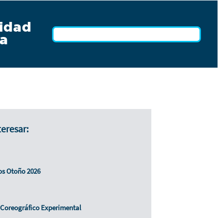
idad
a
teresar:
cos Otoño 2026
r Coreográfico Experimental