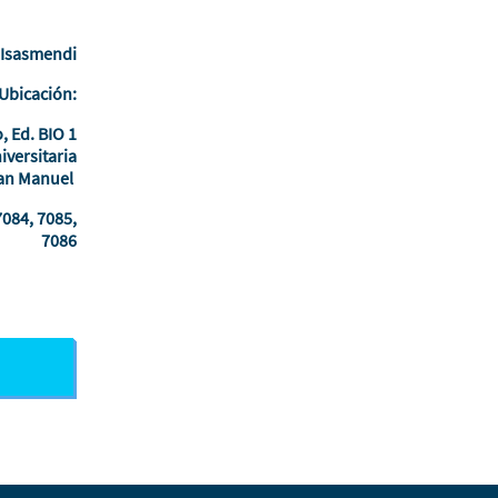
a Isasmendi
Ubicación
:
, Ed. BIO 1
iversitaria
San Manuel
7084, 7085,
7086