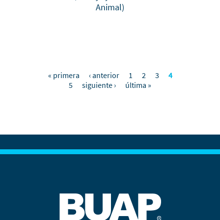
Animal)
« primera
‹ anterior
1
2
3
4
Pages
5
siguiente ›
última »